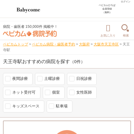
ログイン
ベビカムひろば
会員登録
（無料）
病院・歯医者 150,000件 掲載中！
お気に入り
検索
ベビカムトップ
>
ベビカム病院・歯医者予約
>
大阪府
>
大阪市天王寺区
>
天王
寺駅
天王寺駅おすすめの病院を探す
（0件）
夜間診療
土曜診療
日祝診療
ネット受付可
個室
女性医師
キッズスペース
駐車場