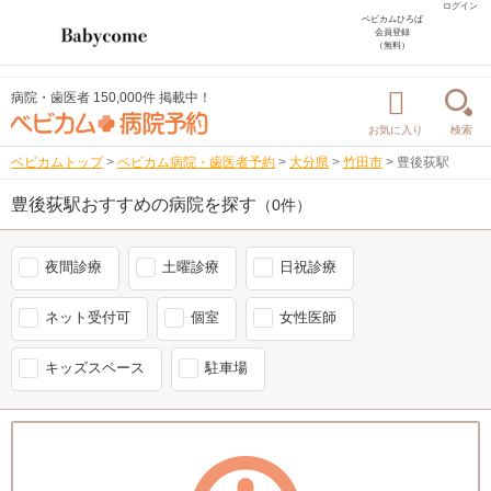
ログイン
ベビカムひろば
会員登録
（無料）
病院・歯医者 150,000件 掲載中！
お気に入り
検索
ベビカムトップ
>
ベビカム病院・歯医者予約
>
大分県
>
竹田市
>
豊後荻駅
豊後荻駅おすすめの病院を探す
（0件）
夜間診療
土曜診療
日祝診療
ネット受付可
個室
女性医師
キッズスペース
駐車場