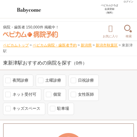
ログイン
ベビカムひろば
会員登録
（無料）
病院・歯医者 150,000件 掲載中！
お気に入り
検索
ベビカムトップ
>
ベビカム病院・歯医者予約
>
新潟県
>
新潟市秋葉区
>
東新津
駅
東新津駅おすすめの病院を探す
（0件）
夜間診療
土曜診療
日祝診療
ネット受付可
個室
女性医師
キッズスペース
駐車場