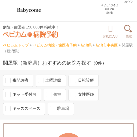
ログイン
ベビカムひろば
会員登録
（無料）
病院・歯医者 150,000件 掲載中！
お気に入り
検索
ベビカムトップ
>
ベビカム病院・歯医者予約
>
新潟県
>
新潟市中央区
>
関屋駅
（新潟県）
関屋駅（新潟県）おすすめの病院を探す
（0件）
夜間診療
土曜診療
日祝診療
ネット受付可
個室
女性医師
キッズスペース
駐車場