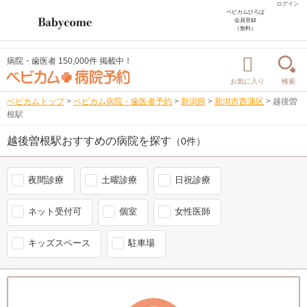
ログイン
ベビカムひろば
会員登録
（無料）
病院・歯医者 150,000件 掲載中！
お気に入り
検索
ベビカムトップ
>
ベビカム病院・歯医者予約
>
新潟県
>
新潟市西蒲区
>
越後曽
根駅
越後曽根駅おすすめの病院を探す
（0件）
夜間診療
土曜診療
日祝診療
ネット受付可
個室
女性医師
キッズスペース
駐車場