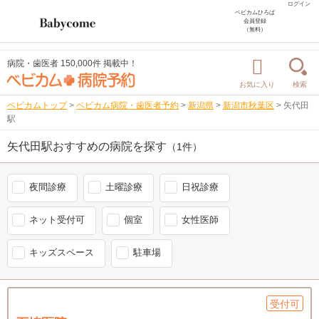
ログイン
ベビカムひろば
会員登録
（無料）
病院・歯医者 150,000件 掲載中！
お気に入り
検索
ベビカムトップ
>
ベビカム病院・歯医者予約
>
新潟県
>
新潟市秋葉区
>
矢代田
駅
矢代田駅おすすめの病院を探す
（1件）
夜間診療
土曜診療
日祝診療
ネット受付可
個室
女性医師
キッズスペース
駐車場
受付可