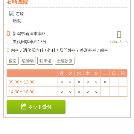
石崎医院
新潟県
新潟市南区
矢代田駅車約17分
内科 / 消化器内科 / 外科 / 肛門外科 / 整形外科 / 歯科
個室
駐輪場
駐車場
土曜診療
月
火
水
木
金
土
日
祝
○
○
○
○
○
○
--
--
09:00〜12:00
○
○
○
○
○
--
--
--
14:00〜18:00
ネット受付