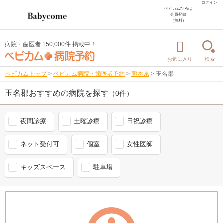
ログイン
ベビカムひろば
会員登録
（無料）
病院・歯医者 150,000件 掲載中！
お気に入り
検索
ベビカムトップ
>
ベビカム病院・歯医者予約
>
熊本県
>
玉名郡
玉名郡おすすめの病院を探す
（0件）
夜間診療
土曜診療
日祝診療
ネット受付可
個室
女性医師
キッズスペース
駐車場