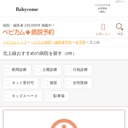
ログイン
ベビカムひろば
会員登録
（無料）
病院・歯医者 150,000件 掲載中！
お気に入り
検索
ベビカムトップ
>
ベビカム病院・歯医者予約
>
岩手県
>
北上線
北上線おすすめの病院を探す
（0件）
夜間診療
土曜診療
日祝診療
ネット受付可
個室
女性医師
キッズスペース
駐車場