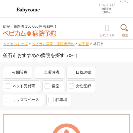
ログイン
ベビカムひろば
会員登録
（無料）
病院・歯医者 150,000件 掲載中！
お気に入り
検索
ベビカムトップ
>
ベビカム病院・歯医者予約
>
岩手県
>
釜石市
釜石市おすすめの病院を探す
（0件）
夜間診療
土曜診療
日祝診療
ネット受付可
個室
女性医師
キッズスペース
駐車場