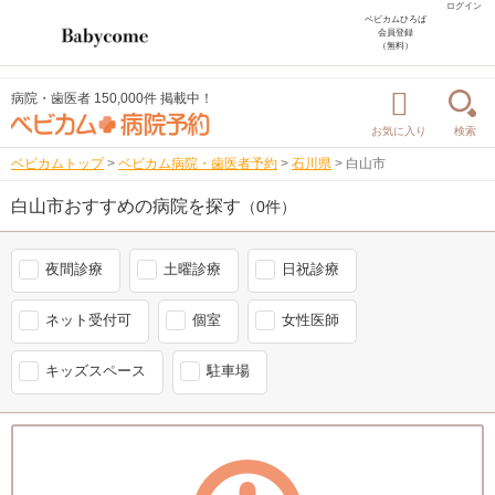
ログイン
ベビカムひろば
会員登録
（無料）
病院・歯医者 150,000件 掲載中！
お気に入り
検索
ベビカムトップ
>
ベビカム病院・歯医者予約
>
石川県
>
白山市
白山市おすすめの病院を探す
（0件）
夜間診療
土曜診療
日祝診療
ネット受付可
個室
女性医師
キッズスペース
駐車場