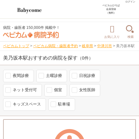
ログイン
ベビカムひろば
会員登録
（無料）
病院・歯医者 150,000件 掲載中！
お気に入り
検索
ベビカムトップ
>
ベビカム病院・歯医者予約
>
岐阜県
>
中津川市
>
美乃坂本駅
美乃坂本駅おすすめの病院を探す
（0件）
夜間診療
土曜診療
日祝診療
ネット受付可
個室
女性医師
キッズスペース
駐車場