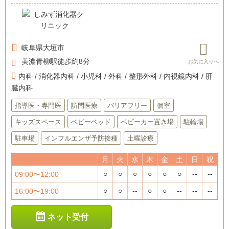
岐阜県
大垣市
美濃青柳駅徒歩約8分
内科 / 消化器内科 / 小児科 / 外科 / 整形外科 / 内視鏡内科 / 肝
臓内科
指導医・専門医
訪問医療
バリアフリー
個室
キッズスペース
ベビーベッド
ベビーカー置き場
駐輪場
駐車場
インフルエンザ予防接種
土曜診療
月
火
水
木
金
土
日
祝
○
○
○
○
○
○
--
--
09:00〜12:00
○
○
--
○
○
--
--
--
16:00〜19:00
ネット受付