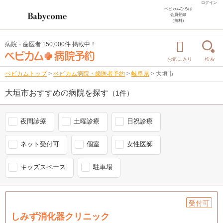
ログイン
ベビカムひろば
会員登録
（無料）
病院・歯医者 150,000件 掲載中！
お気に入り
検索
ベビカムトップ
>
ベビカム病院・歯医者予約
>
岐阜県
>
大垣市
大垣市おすすめの病院を探す
（1件）
夜間診療
土曜診療
日祝診療
ネット受付可
個室
女性医師
キッズスペース
駐車場
受付可
しみず消化器クリニック