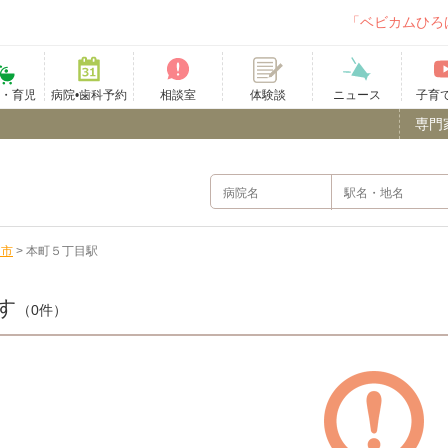
「ベビカムひろ
て・育児
病院•歯科予約
相談室
ニュース
子育
体験談
専門
山市
>
本町５丁目駅
す
（0件）