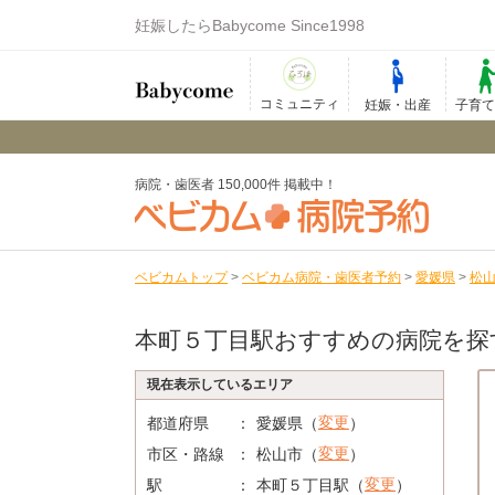
妊娠したらBabycome Since1998
コミュニティ
妊娠・出産
子育
病院・歯医者 150,000件 掲載中！
ベビカムトップ
>
ベビカム病院・歯医者予約
>
愛媛県
>
松
本町５丁目駅おすすめの病院を探
現在表示しているエリア
変更
都道府県
愛媛県（
）
変更
市区・路線
松山市（
）
変更
駅
本町５丁目駅（
）