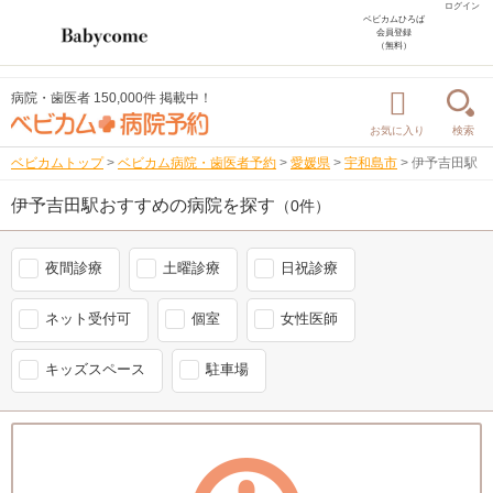
ログイン
ベビカムひろば
会員登録
（無料）
病院・歯医者 150,000件 掲載中！
お気に入り
検索
ベビカムトップ
>
ベビカム病院・歯医者予約
>
愛媛県
>
宇和島市
>
伊予吉田駅
伊予吉田駅おすすめの病院を探す
（0件）
夜間診療
土曜診療
日祝診療
ネット受付可
個室
女性医師
キッズスペース
駐車場