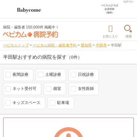
ログイン
ベビカムひろば
会員登録
（無料）
病院・歯医者 150,000件 掲載中！
お気に入り
検索
ベビカムトップ
>
ベビカム病院・歯医者予約
>
愛知県
>
半田市
>
半田駅
半田駅おすすめの病院を探す
（0件）
夜間診療
土曜診療
日祝診療
ネット受付可
個室
女性医師
キッズスペース
駐車場