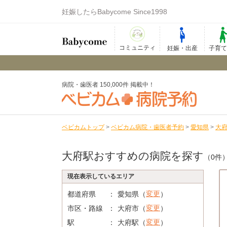
妊娠したらBabycome Since1998
コミュニティ
妊娠・出産
子育
病院・歯医者 150,000件 掲載中！
ベビカムトップ
>
ベビカム病院・歯医者予約
>
愛知県
>
大
大府駅おすすめの病院を探す
（0件
現在表示しているエリア
変更
都道府県
愛知県（
）
変更
市区・路線
大府市（
）
変更
駅
大府駅（
）