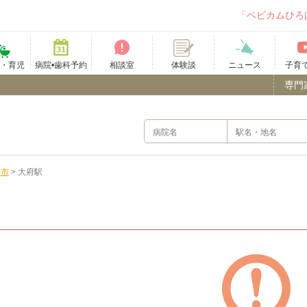
「ベビカムひろ
て・育児
病院•歯科予約
相談室
ニュース
子育
体験談
専門
府市
>
大府駅
）