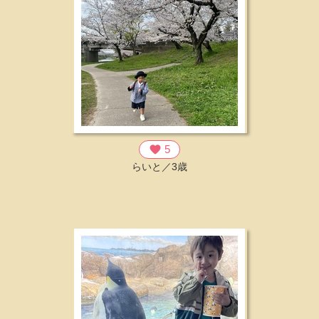
favorite
5
らいと／3歳