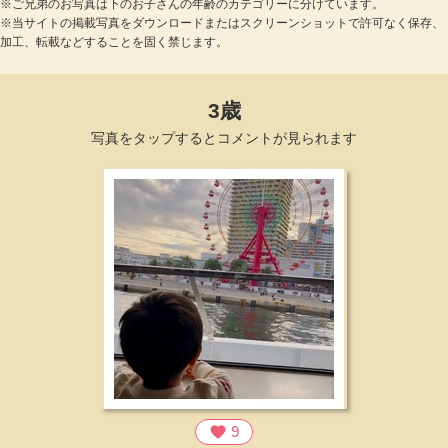
※ご兄弟のお写真は下のお子さんの年齢のカテゴリーに分けています。
※当サイトの掲載写真をダウンロードまたはスクリーンショットで許可なく保存、
加工、転載などすることを固く禁じます。
3歳
写真をタップするとコメントが見られます
favorite
9