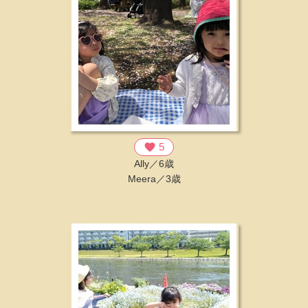
favorite
5
Ally／6歳
Meera／3歳