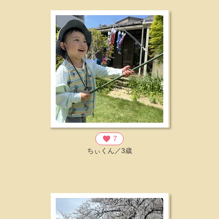
favorite
7
ちぃくん／3歳