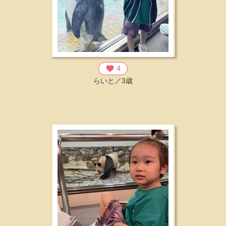
favorite
4
らいと／3歳