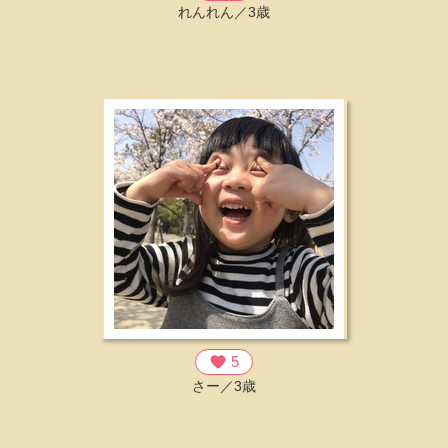
れんれん／3歳
favorite
5
さー／3歳