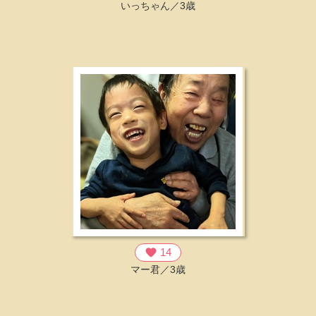
いっちゃん／3歳
favorite
14
マー君／3歳