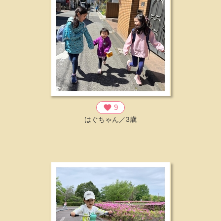
favorite
9
はぐちゃん／3歳