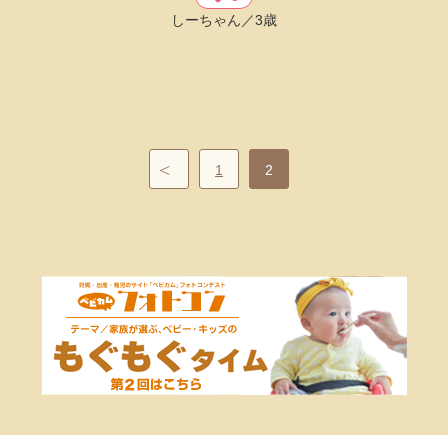
しーちゃん／3歳
1
2