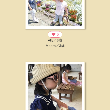
favorite
6
Ally／6歳
Meera／3歳