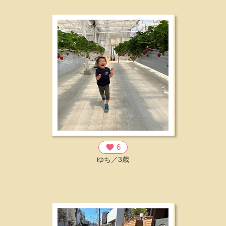
favorite
6
ゆち／3歳