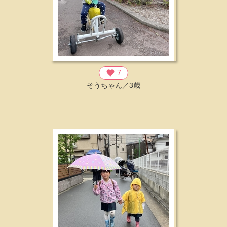
favorite
7
そうちゃん／3歳