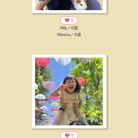
favorite
5
Ally／6歳
Meera／3歳
favorite
9