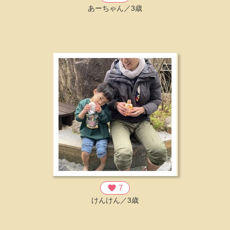
あーちゃん／3歳
favorite
7
けんけん／3歳