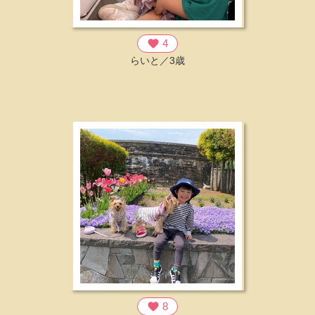
favorite
4
らいと／3歳
favorite
8