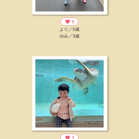
favorite
8
より／5歳
ゆみ／3歳
favorite
9