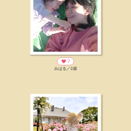
favorite
7
みはる／2歳