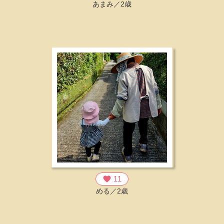
あまみ／2歳
favorite
11
める／2歳