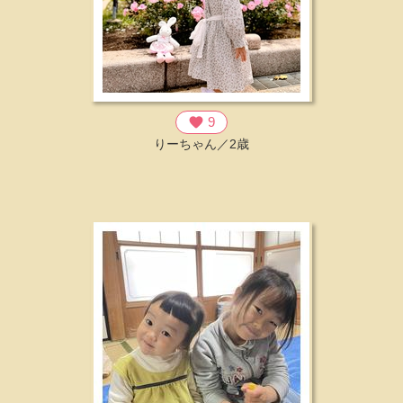
favorite
9
りーちゃん／2歳