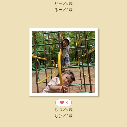
りー／5歳
るー／2歳
favorite
8
ちづ／6歳
ちひ／2歳