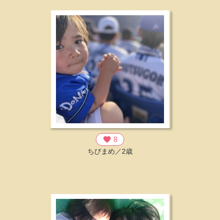
favorite
8
ちびまめ／2歳