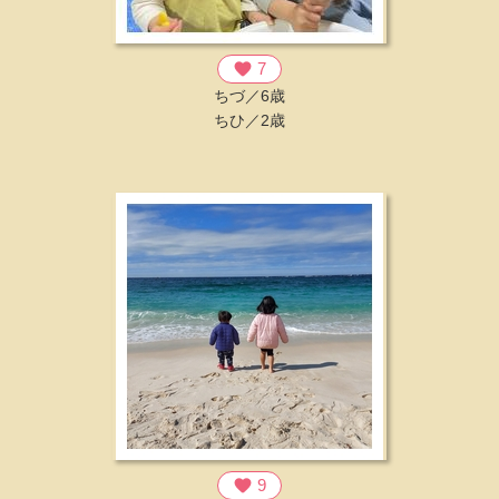
favorite
7
ちづ／6歳
ちひ／2歳
favorite
9