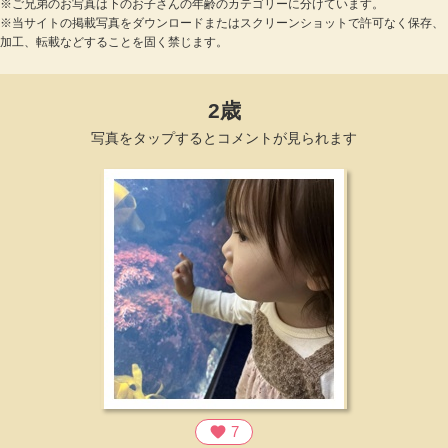
※ご兄弟のお写真は下のお子さんの年齢のカテゴリーに分けています。
※当サイトの掲載写真をダウンロードまたはスクリーンショットで許可なく保存、
加工、転載などすることを固く禁じます。
2歳
写真をタップするとコメントが見られます
favorite
7