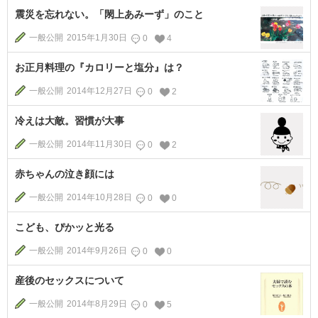
震災を忘れない。「閖上あみーず」のこと
一般公開
2015年1月30日
0
4
お正月料理の『カロリーと塩分』は？
一般公開
2014年12月27日
0
2
冷えは大敵。習慣が大事
一般公開
2014年11月30日
0
2
赤ちゃんの泣き顔には
一般公開
2014年10月28日
0
0
こども、ぴかッと光る
一般公開
2014年9月26日
0
0
産後のセックスについて
一般公開
2014年8月29日
0
5