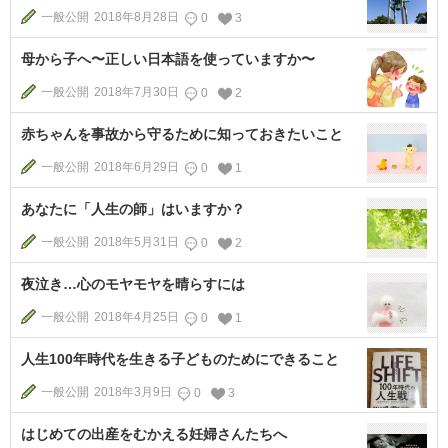
一般公開
2018年8月28日
0
3
母から子へ〜正しい日本語を使っていますか〜
一般公開
2018年7月30日
0
2
赤ちゃんを事故から守るために知っておきたいこと
一般公開
2018年6月29日
0
1
あなたに「人生の師」はいますか？
一般公開
2018年5月31日
0
2
夜泣き…心のモヤモヤを晴らすには
一般公開
2018年4月25日
0
1
人生100年時代を生きる子どものためにできること
一般公開
2018年3月9日
0
3
はじめての出産をむかえる妊婦さんたちへ