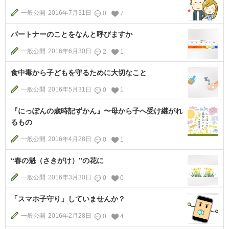
一般公開
2016年7月31日
0
7
パートナーのことをなんと呼びますか
一般公開
2016年6月30日
2
1
食中毒から子どもを守るために大切なこと
一般公開
2016年5月31日
0
1
『にっぽんの歳時記ずかん』〜母から子へ受け継がれ
るもの
一般公開
2016年4月28日
0
1
“春の魁（さきがけ）”の花に
一般公開
2016年3月30日
0
0
「スマホ子守り」していませんか？
一般公開
2016年2月28日
0
4