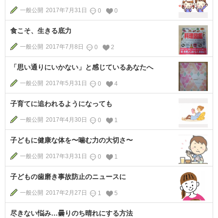
一般公開
2017年7月31日
0
0
食こそ、生きる底力
一般公開
2017年7月8日
0
2
「思い通りにいかない」と感じているあなたへ
一般公開
2017年5月31日
0
4
子育てに追われるようになっても
一般公開
2017年4月30日
0
1
子どもに健康な体を〜噛む力の大切さ〜
一般公開
2017年3月31日
0
1
子どもの歯磨き事故防止のニュースに
一般公開
2017年2月27日
1
5
尽きない悩み…曇りのち晴れにする方法