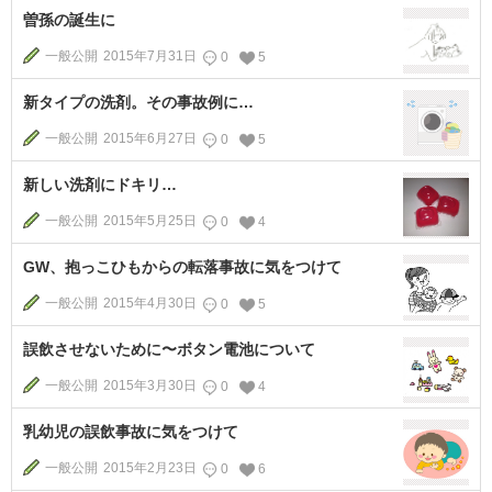
曽孫の誕生に
一般公開
2015年7月31日
0
5
新タイプの洗剤。その事故例に…
一般公開
2015年6月27日
0
5
新しい洗剤にドキリ…
一般公開
2015年5月25日
0
4
GW、抱っこひもからの転落事故に気をつけて
一般公開
2015年4月30日
0
5
誤飲させないために〜ボタン電池について
一般公開
2015年3月30日
0
4
乳幼児の誤飲事故に気をつけて
一般公開
2015年2月23日
0
6