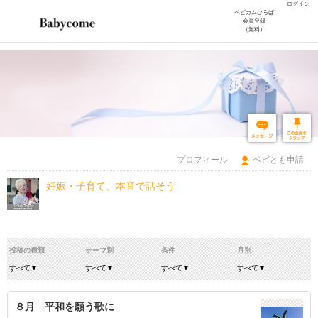
ログイン
ベビカムひろば
会員登録
（無料）
プロフィール
ベビとも申請
妊娠・子育て、本音で話そう
投稿の種類
テーマ別
条件
月別
８月 平和を願う歌に