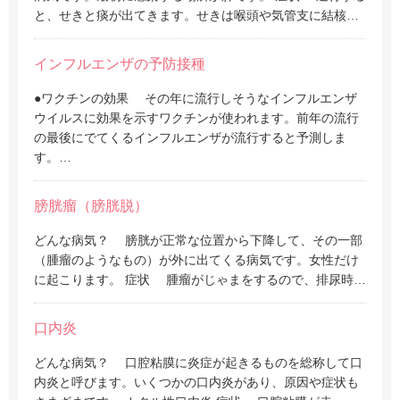
と、せきと痰が出てきます。せきは喉頭や気管支に結核…
インフルエンザの予防接種
●ワクチンの効果 その年に流行しそうなインフルエンザ
ウイルスに効果を示すワクチンが使われます。前年の流行
の最後にでてくるインフルエンザが流行すると予測しま
す。…
膀胱瘤（膀胱脱）
どんな病気？ 膀胱が正常な位置から下降して、その一部
（腫瘤のようなもの）が外に出てくる病気です。女性だけ
に起こります。 症状 腫瘤がじゃまをするので、排尿時…
口内炎
どんな病気？ 口腔粘膜に炎症が起きるものを総称して口
内炎と呼びます。いくつかの口内炎があり、原因や症状も