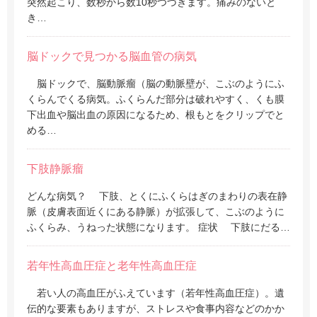
突然起こり、数秒から数10秒つづきます。痛みのないと
き…
脳ドックで見つかる脳血管の病気
脳ドックで、脳動脈瘤（脳の動脈壁が、こぶのようにふ
くらんでくる病気。ふくらんだ部分は破れやすく、くも膜
下出血や脳出血の原因になるため、根もとをクリップでと
める…
下肢静脈瘤
どんな病気？ 下肢、とくにふくらはぎのまわりの表在静
脈（皮膚表面近くにある静脈）が拡張して、こぶのように
ふくらみ、うねった状態になります。 症状 下肢にだる…
若年性高血圧症と老年性高血圧症
若い人の高血圧がふえています（若年性高血圧症）。遺
伝的な要素もありますが、ストレスや食事内容などのかか