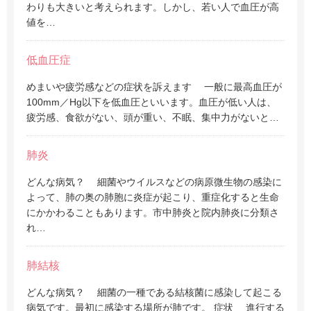
わりも大きいと考えられます。しかし、若い人で血圧が高
値を…
低血圧症
めまいや疲労感などの症状を訴えます 一般に最高血圧が
100mm／Hg以下を低血圧といいます。血圧が低い人は、
疲労感、食欲がない、頭が重い、不眠、集中力がないと…
肺炎
どんな病気？ 細菌やウイルスなどの病原微生物の感染に
よって、肺の奥の肺胞に炎症が起こり、重症化すると生命
にかかわることもあります。市中肺炎と院内肺炎に分類さ
れ…
肺結核
どんな病気？ 細菌の一種である結核菌に感染して起こる
病気です。最初に感染する場所が肺です。 症状 進行する