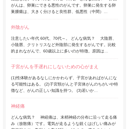
がんは、卵巣にできる悪性のがんです。卵巣に発生する卵
巣腫瘍は、大きく分けると良性群、低悪性（中間）…
外陰がん
注意したい年代 60代、70代～。 どんな病気？ 大陰唇、
小陰唇、クリトリスなど外陰部に発生するがんです。比較
的まれながんで、60歳以上に多いのが特徴。原因は…
子宮がんを手遅れにしないための心がまえ
(1)性体験があるなしにかかわらず、子宮があればがんにな
る可能性はある。 (2)子宮頸がんと子宮体がんのちがいや特
徴など、がんの正しい知識を持つ。 (3)若いか…
神経痛
どんな病気？ 神経痛は、末梢神経の分布に沿って走る痛
み（放散痛）です。電気が走るような鋭くはげしい痛みが