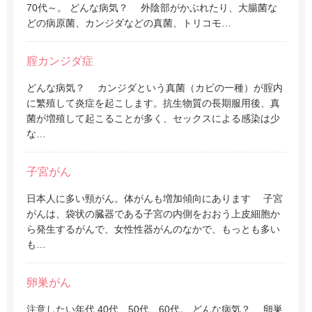
70代～。 どんな病気？ 外陰部がかぶれたり、大腸菌な
どの病原菌、カンジダなどの真菌、トリコモ…
腟カンジダ症
どんな病気？ カンジダという真菌（カビの一種）が腟内
に繁殖して炎症を起こします。抗生物質の長期服用後、真
菌が増殖して起こることが多く、セックスによる感染は少
な…
子宮がん
日本人に多い頸がん。体がんも増加傾向にあります 子宮
がんは、袋状の臓器である子宮の内側をおおう上皮細胞か
ら発生するがんで、女性性器がんのなかで、もっとも多い
も…
卵巣がん
注意したい年代 40代、50代、60代。 どんな病気？ 卵巣