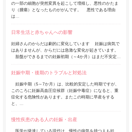
の一部の細胞が突然変異を起こして増殖し、悪性のかたま
り（腫瘍）となったものががんです。 悪性である理由
は…
日常生活と赤ちゃんへの影響
妊婦さんのからだは劇的に変化しています 妊娠は病気で
はありませんが、からだには急激な変化が起きています。
胎盤ができるまでの妊娠初期（～4か月）はまだ不安定…
妊娠中期・後期のトラブルと対処法
妊娠中期（5～7か月）は、比較的安定した時期ですが、
このころに妊娠高血圧症候群（妊娠中毒症）になると、重
症化する危険性があります。またこの時期に早産をする
と、…
慢性疾患のある人の妊娠・出産
医学が発達している現代は、慢性の病気を持つ人も妊