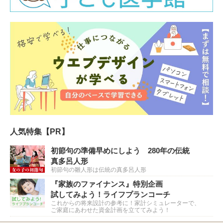
人気特集【PR】
初節句の準備早めにしよう 280年の伝統
真多呂人形
初節句の雛人形は伝統の真多呂人形
『家族のファイナンス』特別企画
試してみよう！ライフプランコーチ
これからの将来設計の参考に！家計シミュレーターで、
ご家庭にあわせた資金計画を立ててみよう！