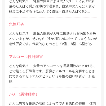
どんな病気？ 腎臓の障害により成人で1日3.5g以上の多
量のたんぱく質が尿中に排泄され、血液中のたんぱく質が
極度に不足する（低たんぱく血症＝血清たんぱく6.0…
急性肝炎
どんな病気？ 肝臓の細胞が大幅に破壊される病気を肝炎
といいますが、そのなかで6か月以内に治ってしまうものが
急性肝炎です。代表的なものとしてA型、B型、C型があ…
アルコール性肝障害
どんな病気？ 大量のアルコールを長期間飲みつづけるこ
とで起こる肝障害です。肝臓がアルコールを分解するとき
にできるアセトアルデヒドという毒性の強い物質が、肝細
胞…
がん（悪性腫瘍）
がんは異常な細胞の増殖によってできる悪性の腫瘍 体内