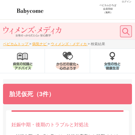
ログイン
ベビカムひろば
会員登録
（無料）
ベビカムトップ
>
病気ナビ
>
ウィメンズ・メディカ
>
検索結果
胎児仮死（3件）
妊娠中期・後期のトラブルと対処法