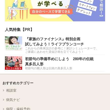
人気特集【PR】
『家族のファイナンス』特別企画
試してみよう！ライフプランコーチ
これからの将来設計の参考に！家計シミュレーターで、
ご家庭にあわせた資金計画を立ててみよう！
初節句の準備早めにしよう 280年の伝統
真多呂人形
初節句の雛人形は伝統の真多呂人形
おすすめカテゴリー
相談室
病気ナビ
病院・歯科予約