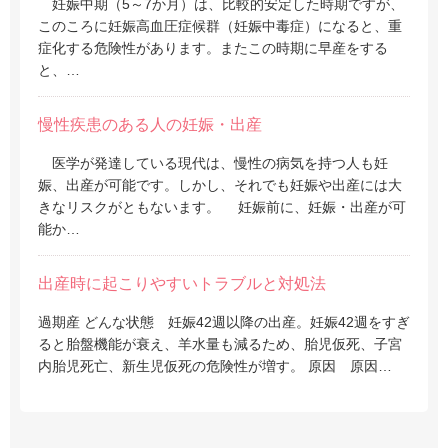
妊娠中期（5～7か月）は、比較的安定した時期ですが、
このころに妊娠高血圧症候群（妊娠中毒症）になると、重
症化する危険性があります。またこの時期に早産をする
と、…
慢性疾患のある人の妊娠・出産
医学が発達している現代は、慢性の病気を持つ人も妊
娠、出産が可能です。しかし、それでも妊娠や出産には大
きなリスクがともないます。 妊娠前に、妊娠・出産が可
能か…
出産時に起こりやすいトラブルと対処法
過期産 どんな状態 妊娠42週以降の出産。妊娠42週をすぎ
ると胎盤機能が衰え、羊水量も減るため、胎児仮死、子宮
内胎児死亡、新生児仮死の危険性が増す。 原因 原因…