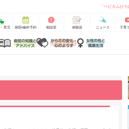
「ベビカムひろ
て・育児
病院•歯科予約
相談室
ニュース
子育
体験談