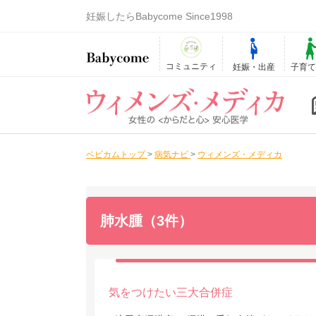
妊娠したらBabycome Since1998
コミュニティ
妊娠・出産
子育
ベビカムトップ
>
病気ナビ
>
ウィメンズ・メディカ
肺水腫（3件）
気をつけたい三大合併症