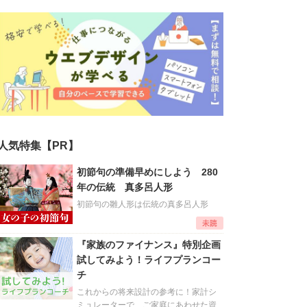
人気特集【PR】
初節句の準備早めにしよう 280
年の伝統 真多呂人形
初節句の雛人形は伝統の真多呂人形
『家族のファイナンス』特別企画
試してみよう！ライフプランコー
チ
これからの将来設計の参考に！家計シ
ミュレーターで、ご家庭にあわせた資