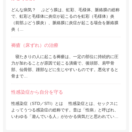
どんな病気？ ぶどう膜は、虹彩、毛様体、脈絡膜の総称
で、虹彩と毛様体に炎症が起こるのを虹彩（毛様体）炎
（前部ぶどう膜炎）、脈絡膜に炎症が起こる場合を脈絡膜
炎（…
褥瘡（床ずれ）の治療
寝たきりの人に起こる褥瘡は、一定の部位に持続的に圧
力が加わることが原因で起こる潰瘍で、後頭部、肩甲骨
部、仙骨部、踵部などに生じやすいものです。悪化すると
骨まで…
性感染症から自分を守る
性感染症（STD／STI）とは 性感染症とは、セックスに
よってうつる感染症の総称です。昔は「性病」と呼ばれ、
いわゆる「遊んでいる人」がかかる病気だと思われてい…