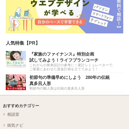
人気特集【PR】
『家族のファイナンス』特別企画
試してみよう！ライフプランコーチ
これからの将来設計の参考に！家計シミュレーターで、
ご家庭にあわせた資金計画を立ててみよう！
初節句の準備早めにしよう 280年の伝統
真多呂人形
初節句の雛人形は伝統の真多呂人形
おすすめカテゴリー
相談室
病気ナビ