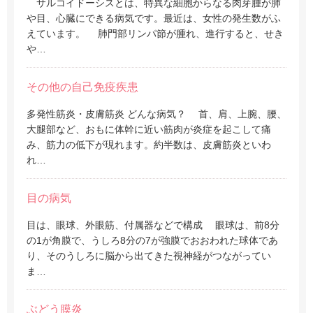
サルコイドーシスとは、特異な細胞からなる肉芽腫が肺
や目、心臓にできる病気です。最近は、女性の発生数がふ
えています。 肺門部リンパ節が腫れ、進行すると、せき
や…
その他の自己免疫疾患
多発性筋炎・皮膚筋炎 どんな病気？ 首、肩、上腕、腰、
大腿部など、おもに体幹に近い筋肉が炎症を起こして痛
み、筋力の低下が現れます。約半数は、皮膚筋炎といわ
れ…
目の病気
目は、眼球、外眼筋、付属器などで構成 眼球は、前8分
の1が角膜で、うしろ8分の7が強膜でおおわれた球体であ
り、そのうしろに脳から出てきた視神経がつながってい
ま…
ぶどう膜炎