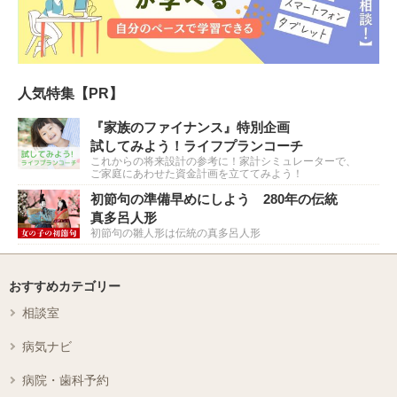
人気特集【PR】
『家族のファイナンス』特別企画
試してみよう！ライフプランコーチ
これからの将来設計の参考に！家計シミュレーターで、
ご家庭にあわせた資金計画を立ててみよう！
初節句の準備早めにしよう 280年の伝統
真多呂人形
初節句の雛人形は伝統の真多呂人形
おすすめカテゴリー
相談室
病気ナビ
病院・歯科予約