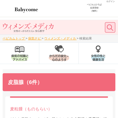
ログイン
ベビカムひろば
会員登録
（無料）
ベビカムトップ
>
病気ナビ
>
ウィメンズ・メディカ
>
検索結果
皮脂腺（6件）
麦粒腫（ものもらい）