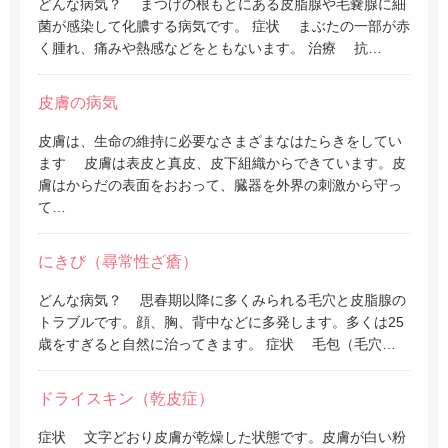
どんな病気？ まつげの根もとにある皮脂腺や毛嚢腺に細
菌が感染して化膿する病気です。 症状 まぶたの一部が赤
く腫れ、痛みや熱感などをともないます。 治療 抗…
皮膚の病気
皮膚は、生命の維持に必要なさまざまなはたらきをしてい
ます 皮膚は表皮と真皮、皮下組織からできています。皮
膚はからだの表面をおおって、臓器を外界の刺激から守っ
て…
にきび（尋常性
ざ
瘡）
どんな病気？ 思春期以降に多くみられる毛穴と皮脂腺の
トラブルです。顔、胸、背中などに多発します。多くは25
歳をすぎると自然に治ってきます。 症状 毛包（毛穴…
ドライスキン（乾皮症）
症状 文字どおり皮膚が乾燥した状態です。皮膚が白い粉