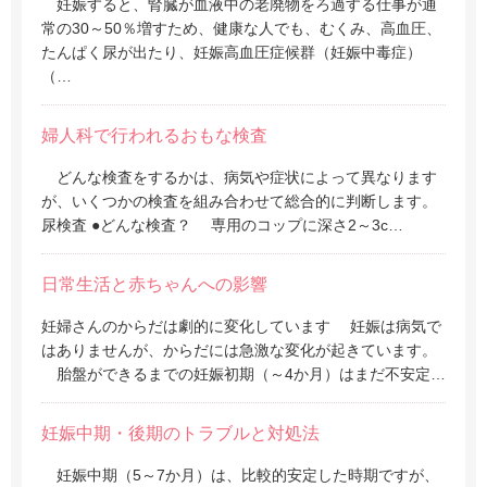
妊娠すると、腎臓が血液中の老廃物をろ過する仕事が通
常の30～50％増すため、健康な人でも、むくみ、高血圧、
たんぱく尿が出たり、妊娠高血圧症候群（妊娠中毒症）
（…
婦人科で行われるおもな検査
どんな検査をするかは、病気や症状によって異なります
が、いくつかの検査を組み合わせて総合的に判断します。
尿検査 ●どんな検査？ 専用のコップに深さ2～3c…
日常生活と赤ちゃんへの影響
妊婦さんのからだは劇的に変化しています 妊娠は病気で
はありませんが、からだには急激な変化が起きています。
胎盤ができるまでの妊娠初期（～4か月）はまだ不安定…
妊娠中期・後期のトラブルと対処法
妊娠中期（5～7か月）は、比較的安定した時期ですが、