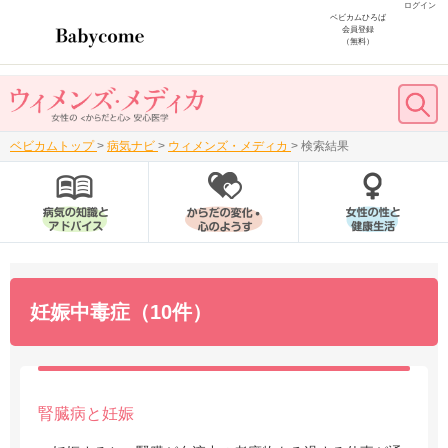
ログイン
ベビカムひろば
会員登録
（無料）
ベビカムトップ
>
病気ナビ
>
ウィメンズ・メディカ
>
検索結果
妊娠中毒症（10件）
腎臓病と妊娠