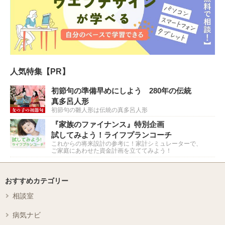
人気特集【PR】
初節句の準備早めにしよう 280年の伝統
真多呂人形
初節句の雛人形は伝統の真多呂人形
『家族のファイナンス』特別企画
試してみよう！ライフプランコーチ
これからの将来設計の参考に！家計シミュレーターで、
ご家庭にあわせた資金計画を立ててみよう！
おすすめカテゴリー
相談室
病気ナビ