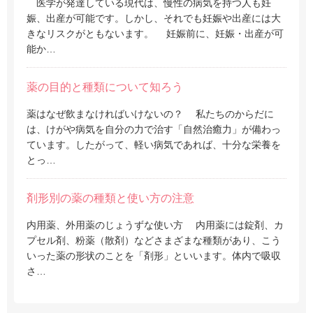
医学が発達している現代は、慢性の病気を持つ人も妊
娠、出産が可能です。しかし、それでも妊娠や出産には大
きなリスクがともないます。 妊娠前に、妊娠・出産が可
能か…
薬の目的と種類について知ろう
薬はなぜ飲まなければいけないの？ 私たちのからだに
は、けがや病気を自分の力で治す「自然治癒力」が備わっ
ています。したがって、軽い病気であれば、十分な栄養を
とっ…
剤形別の薬の種類と使い方の注意
内用薬、外用薬のじょうずな使い方 内用薬には錠剤、カ
プセル剤、粉薬（散剤）などさまざまな種類があり、こう
いった薬の形状のことを「剤形」といいます。体内で吸収
さ…