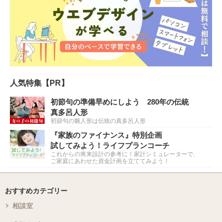
人気特集【PR】
初節句の準備早めにしよう 280年の伝統
真多呂人形
初節句の雛人形は伝統の真多呂人形
『家族のファイナンス』特別企画
試してみよう！ライフプランコーチ
これからの将来設計の参考に！家計シミュレーターで、
ご家庭にあわせた資金計画を立ててみよう！
おすすめカテゴリー
相談室