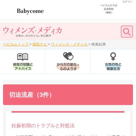
ログイン
ベビカムひろば
会員登録
（無料）
ベビカムトップ
>
病気ナビ
>
ウィメンズ・メディカ
>
検索結果
切迫流産（3件）
妊娠初期のトラブルと対処法