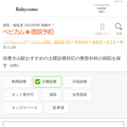
ログイン
ベビカムひろば
会員登録
（無料）
病院・歯医者 150,000件 掲載中！
お気に入り
検索
ベビカムトップ
>
ベビカム病院・歯医者予約
>
整形外科
>
鳥取県
>
米子市
>
伯
耆大山駅
伯耆大山駅おすすめの土曜診療対応の整形外科の病院を探
す
（0件）
夜間診療
土曜診療
日祝診療
ネット受付可
個室
女性医師
キッズスペース
駐車場