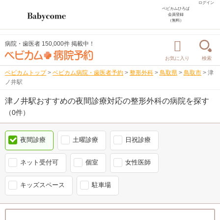
ログイン
ベビカムひろば
会員登録
（無料）
病院・歯医者 150,000件 掲載中！
お気に入り
検索
ベビカムトップ
>
ベビカム病院・歯医者予約
>
整形外科
>
鳥取県
>
鳥取市
>
津
ノ井駅
津ノ井駅おすすめの夜間診療対応の整形外科の病院を探す
（0件）
夜間診療
土曜診療
日祝診療
ネット受付可
個室
女性医師
キッズスペース
駐車場