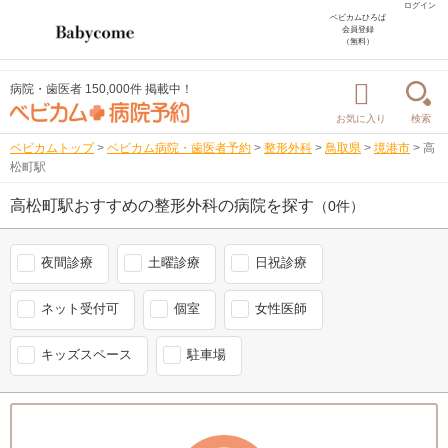
ログイン
ベビカムひろば
会員登録
（無料）
病院・歯医者 150,000件 掲載中！
お気に入り
検索
ベビカムトップ
>
ベビカム病院・歯医者予約
>
整形外科
>
鳥取県
>
境港市
>
高
松町駅
高松町駅おすすめの整形外科の病院を探す
（0件）
夜間診療
土曜診療
日祝診療
ネット受付可
個室
女性医師
キッズスペース
駐車場