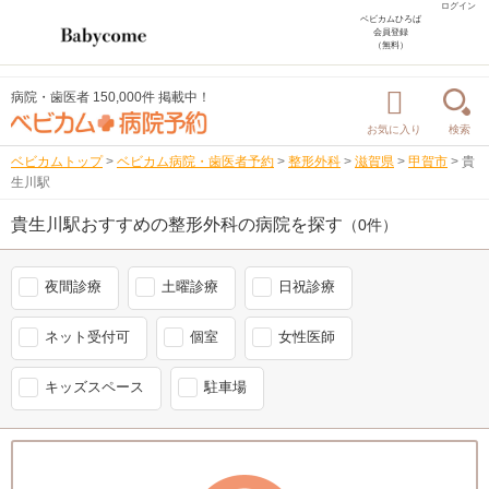
ログイン
ベビカムひろば
会員登録
（無料）
病院・歯医者 150,000件 掲載中！
お気に入り
検索
ベビカムトップ
>
ベビカム病院・歯医者予約
>
整形外科
>
滋賀県
>
甲賀市
>
貴
生川駅
貴生川駅おすすめの整形外科の病院を探す
（0件）
夜間診療
土曜診療
日祝診療
ネット受付可
個室
女性医師
キッズスペース
駐車場