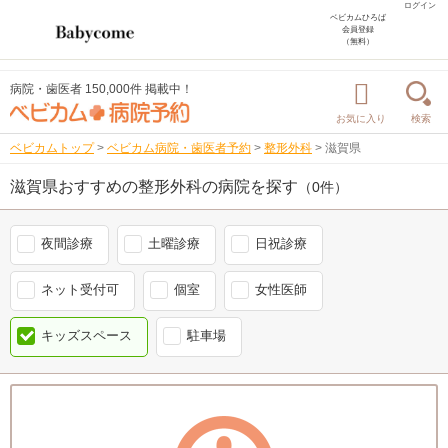
ログイン
ベビカムひろば
会員登録
（無料）
病院・歯医者 150,000件 掲載中！
お気に入り
検索
ベビカムトップ
>
ベビカム病院・歯医者予約
>
整形外科
>
滋賀県
滋賀県おすすめの整形外科の病院を探す
（0件）
夜間診療
土曜診療
日祝診療
ネット受付可
個室
女性医師
キッズスペース
駐車場