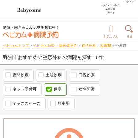
ログイン
ベビカムひろば
会員登録
（無料）
病院・歯医者 150,000件 掲載中！
お気に入り
検索
ベビカムトップ
>
ベビカム病院・歯医者予約
>
整形外科
>
滋賀県
>
野洲市
野洲市おすすめの整形外科の病院を探す
（0件）
夜間診療
土曜診療
日祝診療
ネット受付可
個室
女性医師
キッズスペース
駐車場