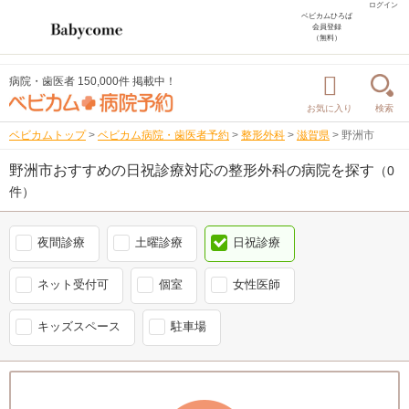
ログイン
ベビカムひろば
会員登録
（無料）
病院・歯医者 150,000件 掲載中！
お気に入り
検索
ベビカムトップ
>
ベビカム病院・歯医者予約
>
整形外科
>
滋賀県
>
野洲市
野洲市おすすめの日祝診療対応の整形外科の病院を探す
（0
件）
夜間診療
土曜診療
日祝診療
ネット受付可
個室
女性医師
キッズスペース
駐車場