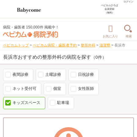
ログイン
ベビカムひろば
会員登録
（無料）
病院・歯医者 150,000件 掲載中！
お気に入り
検索
ベビカムトップ
>
ベビカム病院・歯医者予約
>
整形外科
>
滋賀県
>
長浜市
長浜市おすすめの整形外科の病院を探す
（0件）
夜間診療
土曜診療
日祝診療
ネット受付可
個室
女性医師
キッズスペース
駐車場