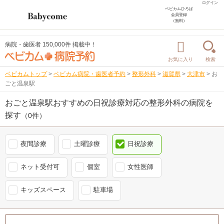
ログイン
ベビカムひろば
会員登録
（無料）
病院・歯医者 150,000件 掲載中！
お気に入り
検索
ベビカムトップ
>
ベビカム病院・歯医者予約
>
整形外科
>
滋賀県
>
大津市
>
お
ごと温泉駅
おごと温泉駅おすすめの日祝診療対応の整形外科の病院を
探す
（0件）
夜間診療
土曜診療
日祝診療
ネット受付可
個室
女性医師
キッズスペース
駐車場