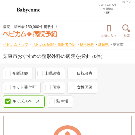
ログイン
ベビカムひろば
会員登録
（無料）
病院・歯医者 150,000件 掲載中！
お気に入り
検索
ベビカムトップ
>
ベビカム病院・歯医者予約
>
整形外科
>
滋賀県
>
栗東市
栗東市おすすめの整形外科の病院を探す
（0件）
夜間診療
土曜診療
日祝診療
ネット受付可
個室
女性医師
キッズスペース
駐車場