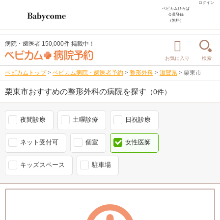
ログイン
ベビカムひろば
会員登録
（無料）
病院・歯医者 150,000件 掲載中！
お気に入り
検索
ベビカムトップ
>
ベビカム病院・歯医者予約
>
整形外科
>
滋賀県
>
栗東市
栗東市おすすめの整形外科の病院を探す
（0件）
夜間診療
土曜診療
日祝診療
ネット受付可
個室
女性医師
キッズスペース
駐車場