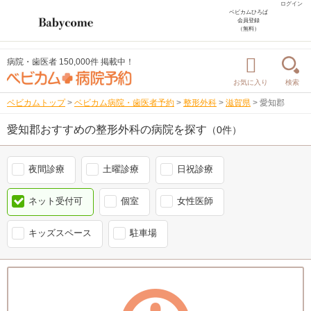
ログイン
ベビカムひろば
会員登録
（無料）
病院・歯医者 150,000件 掲載中！
お気に入り
検索
ベビカムトップ
>
ベビカム病院・歯医者予約
>
整形外科
>
滋賀県
>
愛知郡
愛知郡おすすめの整形外科の病院を探す
（0件）
夜間診療
土曜診療
日祝診療
ネット受付可
個室
女性医師
キッズスペース
駐車場