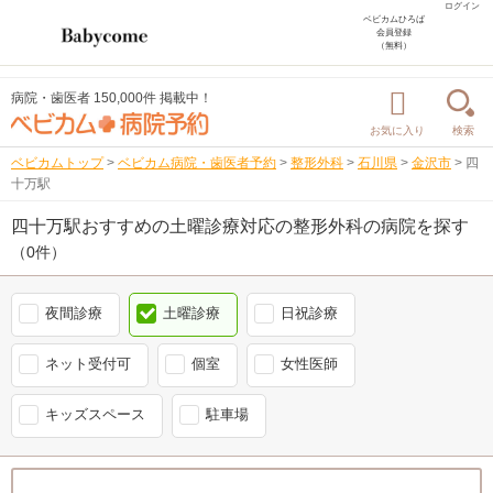
ログイン
ベビカムひろば
会員登録
（無料）
病院・歯医者 150,000件 掲載中！
お気に入り
検索
ベビカムトップ
>
ベビカム病院・歯医者予約
>
整形外科
>
石川県
>
金沢市
>
四
十万駅
四十万駅おすすめの土曜診療対応の整形外科の病院を探す
（0件）
夜間診療
土曜診療
日祝診療
ネット受付可
個室
女性医師
キッズスペース
駐車場