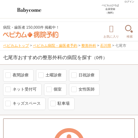
ログイン
ベビカムひろば
会員登録
（無料）
病院・歯医者 150,000件 掲載中！
お気に入り
検索
ベビカムトップ
>
ベビカム病院・歯医者予約
>
整形外科
>
石川県
>
七尾市
七尾市おすすめの整形外科の病院を探す
（0件）
夜間診療
土曜診療
日祝診療
ネット受付可
個室
女性医師
キッズスペース
駐車場