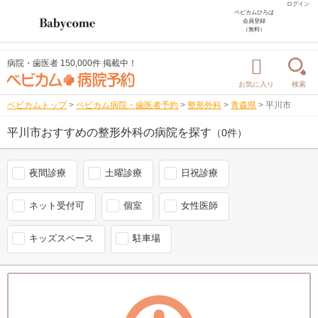
ログイン
ベビカムひろば
会員登録
（無料）
病院・歯医者 150,000件 掲載中！
お気に入り
検索
ベビカムトップ
>
ベビカム病院・歯医者予約
>
整形外科
>
青森県
>
平川市
平川市おすすめの整形外科の病院を探す
（0件）
夜間診療
土曜診療
日祝診療
ネット受付可
個室
女性医師
キッズスペース
駐車場