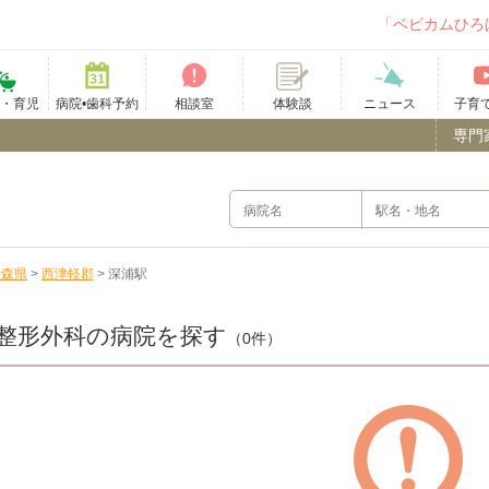
「ベビカムひろ
て・育児
病院•歯科予約
相談室
ニュース
子育
体験談
専門
青森県
>
西津軽郡
>
深浦駅
整形外科の病院を探す
（0件）