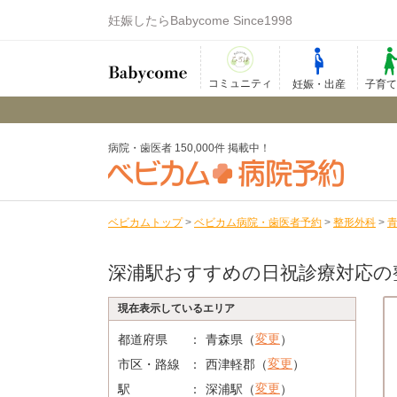
妊娠したらBabycome Since1998
コミュニティ
妊娠・出産
子育
病院・歯医者 150,000件 掲載中！
ベビカムトップ
>
ベビカム病院・歯医者予約
>
整形外科
>
深浦駅おすすめの日祝診療対応の
現在表示しているエリア
変更
都道府県
青森県（
）
変更
市区・路線
西津軽郡（
）
変更
駅
深浦駅（
）