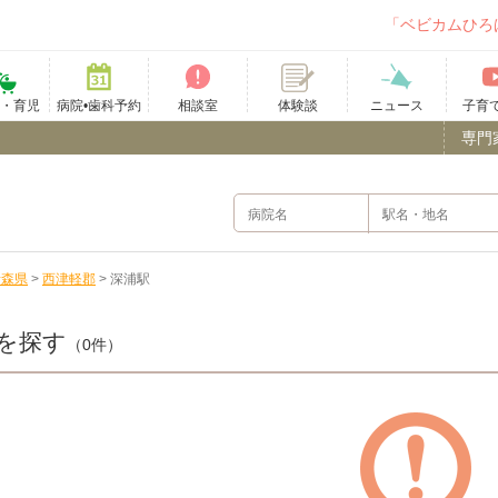
「ベビカムひろ
て・育児
病院•歯科予約
相談室
ニュース
子育
体験談
専門
青森県
>
西津軽郡
>
深浦駅
を探す
（0件）