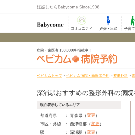
妊娠したらBabycome Since1998
コミュニティ
妊娠・出産
子育
病院・歯医者 150,000件 掲載中！
ベビカムトップ
>
ベビカム病院・歯医者予約
>
整形外科
>
深浦駅おすすめの整形外科の病院
現在表示しているエリア
変更
都道府県
青森県（
）
変更
市区・路線
西津軽郡（
）
変更
駅
深浦駅（
）