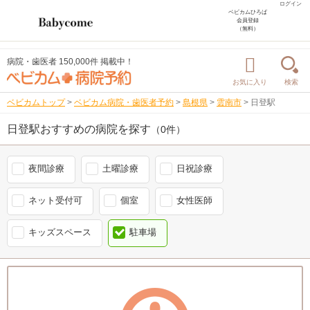
ログイン
ベビカムひろば
会員登録
（無料）
病院・歯医者 150,000件 掲載中！
お気に入り
検索
ベビカムトップ
>
ベビカム病院・歯医者予約
>
島根県
>
雲南市
>
日登駅
日登駅おすすめの病院を探す
（0件）
夜間診療
土曜診療
日祝診療
ネット受付可
個室
女性医師
キッズスペース
駐車場