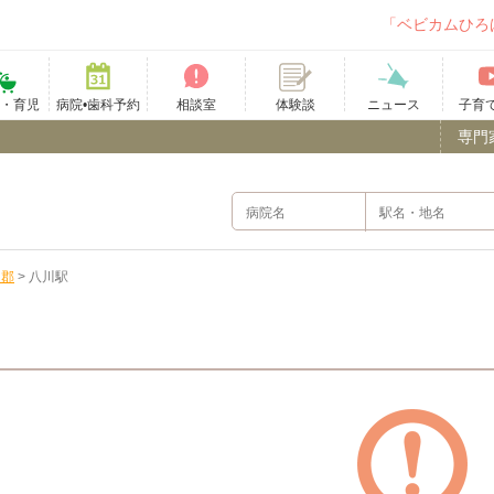
「ベビカムひろ
て・育児
病院•歯科予約
相談室
ニュース
子育
体験談
専門
多郡
>
八川駅
）