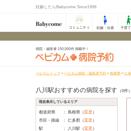
妊娠したらBabycome Since1998
コミュニティ
妊娠・出産
子育
病院・歯医者 150,000件 掲載中！
ベビカムトップ
>
ベビカム病院・歯医者予約
>
島根県
>
仁
八川駅おすすめの病院を探す
（0件
現在表示しているエリア
変更
都道府県
島根県（
）
変更
市区・路線
仁多郡（
）
変更
駅
八川駅（
）