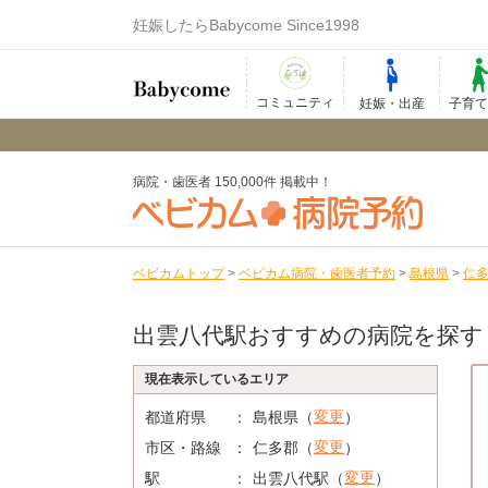
妊娠したらBabycome Since1998
コミュニティ
妊娠・出産
子育
病院・歯医者 150,000件 掲載中！
ベビカムトップ
>
ベビカム病院・歯医者予約
>
島根県
>
仁
出雲八代駅おすすめの病院を探す
現在表示しているエリア
変更
都道府県
島根県（
）
変更
市区・路線
仁多郡（
）
変更
駅
出雲八代駅（
）