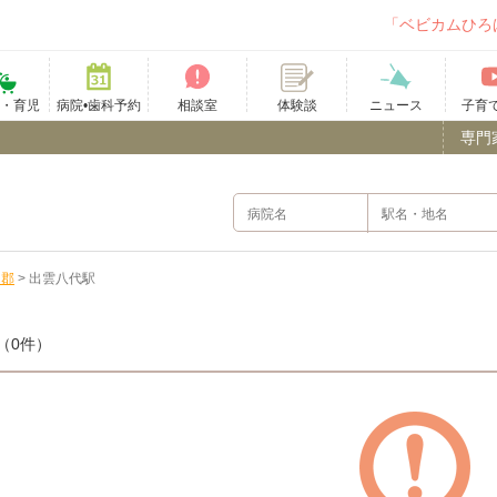
「ベビカムひろ
て・育児
病院•歯科予約
相談室
ニュース
子育
体験談
専門
多郡
>
出雲八代駅
（0件）