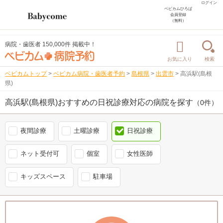
ログイン
ベビカムひろば
会員登録
（無料）
病院・歯医者 150,000件 掲載中！
お気に入り
検索
ベビカムトップ
>
ベビカム病院・歯医者予約
>
島根県
>
出雲市
>
高浜駅(島根
県)
高浜駅(島根県)おすすめの日祝診療対応の病院を探す
（0件）
夜間診療
土曜診療
日祝診療
ネット受付可
個室
女性医師
キッズスペース
駐車場