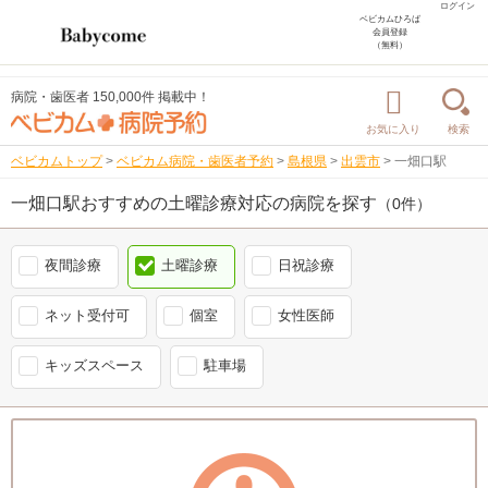
ログイン
ベビカムひろば
会員登録
（無料）
病院・歯医者 150,000件 掲載中！
お気に入り
検索
ベビカムトップ
>
ベビカム病院・歯医者予約
>
島根県
>
出雲市
>
一畑口駅
一畑口駅おすすめの土曜診療対応の病院を探す
（0件）
夜間診療
土曜診療
日祝診療
ネット受付可
個室
女性医師
キッズスペース
駐車場